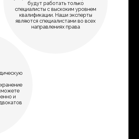
будут работать только
специалисты с выскоким уровнем
квалификации. Наши эксперты
являются специалистами во всех
направлениях права
я
м
дическую
ю
охранение
 сможете
ренно и
двокатов